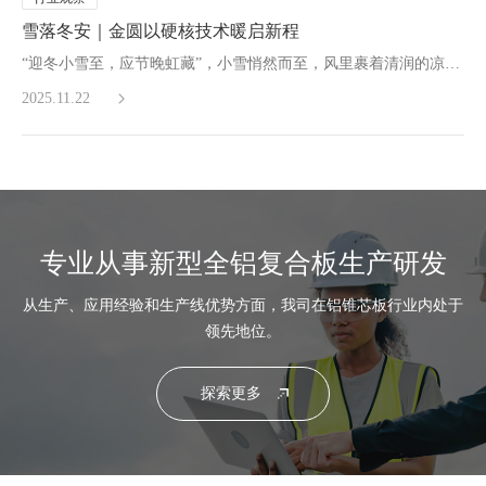
雪落冬安｜金圆以硬核技术暖启新程
“迎冬小雪至，应节晚虹藏”，小雪悄然而至，风里裹着清润的凉意。窗外偶有零星雪粒轻吻玻璃，屋内煮着温热的茶，檐角的枯枝渐渐染上风霜，日子也跟着慢了下来，满是静谧的暖意。
2025.11.22
专业从事新型全铝复合板生产研发
从生产、应用经验和生产线优势方面，我司在铝锥芯板行业内处于
领先地位。
探索更多