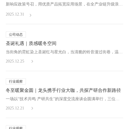
新响应政策号召，用优质产品拓宽应用场景，在全产业链升级浪潮
中持续领跑高端铝复合材赛道。
2025.12.31
公司动态
圣诞礼遇｜质感暖冬空间
当街角的霓虹染上圣诞红与星光白，当清脆的铃音漫过街巷，温暖与欢聚的氛围便已悄然弥漫。在这个承载着期待与美好的节日里，金圆12.25 圣诞惊喜等你来拆
2025.12.25
行业观察
冬至暖聚金圆｜龙头携手行业大咖，共探产研合作新路径
一场以“技术共鸣·产研共生”的深度交流座谈会圆满举行，三位客户在行业技术研发、市场布局及产业融合领域均有着深厚积累与独到见解，此次专程到访金圆，旨在搭建精准对接桥梁，共探铝锥芯板产业高质量发展新路径。
2025.12.21
行业观察